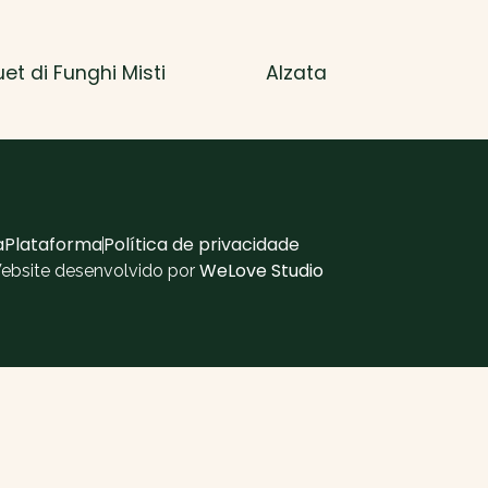
et di Funghi Misti
Alzata
aPlataforma
Política de privacidade
WeLove Studio
Website desenvolvido por