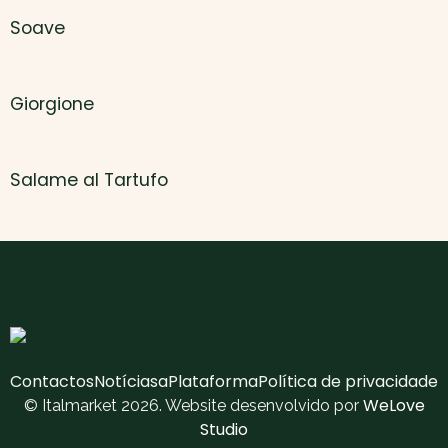
Soave
Giorgione
Salame al Tartufo
Contactos
Notícias
aPlataforma
Política de privacidade
WeLove
© Italmarket 2026. Website desenvolvido por
Studio