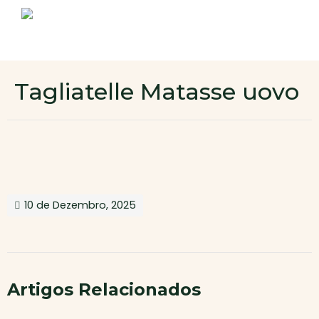
Sobre nós
Produtos
Contactos
Novo cliente
Tagliatelle Matasse uovo
Área de cliente
10 de Dezembro, 2025
Artigos Relacionados