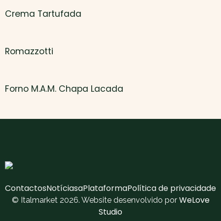
Crema Tartufada
Romazzotti
Forno M.A.M. Chapa Lacada
Contactos
Notícias
aPlataforma
Política de privacidade
WeLove
© Italmarket 2026. Website desenvolvido por
Studio