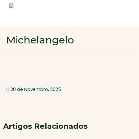
Sobre nós
Produtos
Contactos
Novo cliente
Michelangelo
Área de cliente
20 de Novembro, 2025
Artigos Relacionados