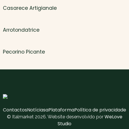
Casarece Artigianale
Arrotondatrice
Pecorino Picante
Contactos
Notícias
aPlataforma
Política de privacidade
WeLove
© Italmarket 2026. Website desenvolvido por
Studio