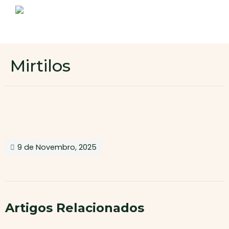
Sobre nós
Produtos
Contactos
Novo cliente
Mirtilos
Área de cliente
9 de Novembro, 2025
Artigos Relacionados