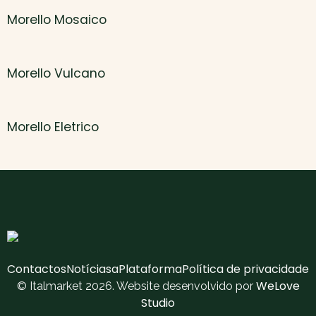
Morello Mosaico
Morello Vulcano
Morello Eletrico
Contactos
Notícias
aPlataforma
Política de privacidade
WeLove
© Italmarket 2026. Website desenvolvido por
Studio