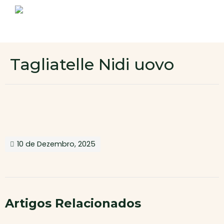
Sobre nós
Produtos
Contactos
Novo cliente
Tagliatelle Nidi uovo
Área de cliente
10 de Dezembro, 2025
Artigos Relacionados