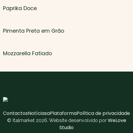
Paprika Doce
Pimenta Preta em Grão
Mozzarella Fatiado
Contactos
Notícias
aPlataforma
Política de privacidade
WeLove
© Italmarket 2026. Website desenvolvido por
Studio