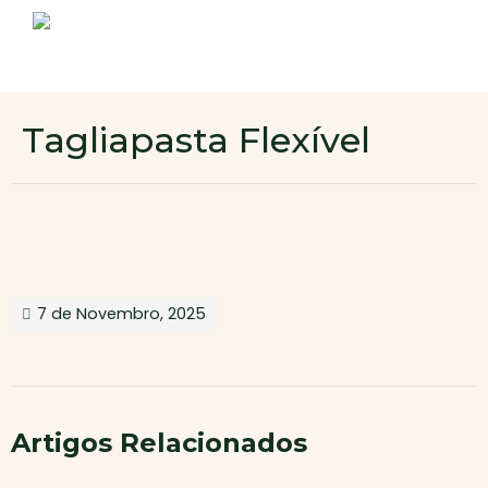
Sobre nós
Produtos
Contactos
Novo cliente
Tagliapasta Flexível
Área de cliente
7 de Novembro, 2025
Artigos Relacionados