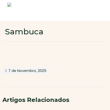
Sobre nós
Produtos
Contactos
Novo cliente
Sambuca
Área de cliente
7 de Novembro, 2025
Artigos Relacionados