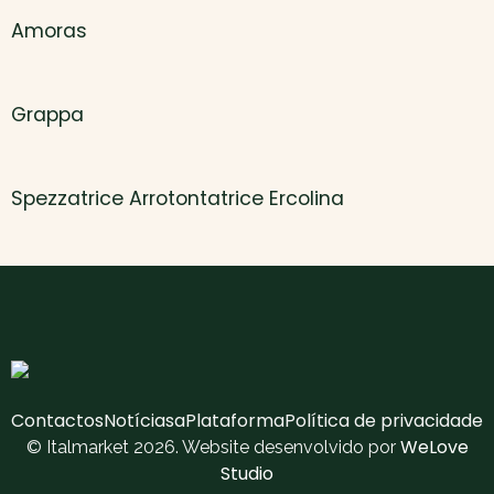
Amoras
Grappa
Spezzatrice Arrotontatrice Ercolina
Contactos
Notícias
aPlataforma
Política de privacidade
WeLove
© Italmarket 2026. Website desenvolvido por
Studio