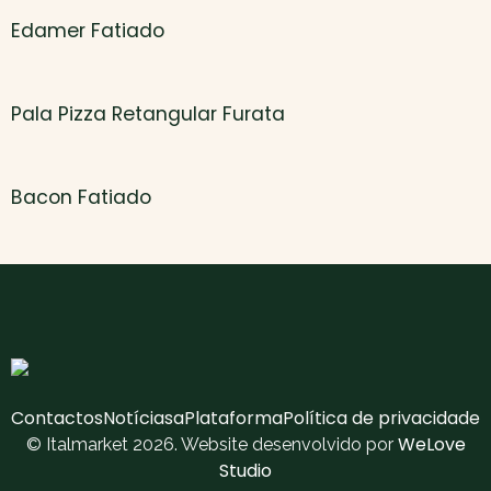
Edamer Fatiado
Pala Pizza Retangular Furata
Bacon Fatiado
Contactos
Notícias
aPlataforma
Política de privacidade
WeLove
© Italmarket 2026. Website desenvolvido por
Studio