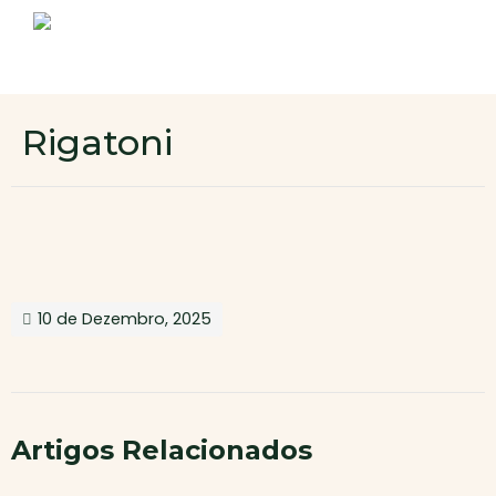
Sobre nós
Produtos
Contactos
Novo cliente
Rigatoni
Área de cliente
10 de Dezembro, 2025
Artigos Relacionados