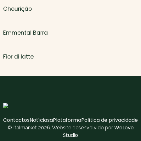
Chourição
Emmental Barra
Fior di latte
Contactos
Notícias
aPlataforma
Política de privacidade
WeLove
© Italmarket 2026. Website desenvolvido por
Studio