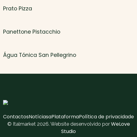
Prato Pizza
Panettone Pistacchio
Água Tónica San Pellegrino
Contactos
Notícias
aPlataforma
Política de privacidade
WeLove
© Italmarket 2026. Website desenvolvido por
Studio