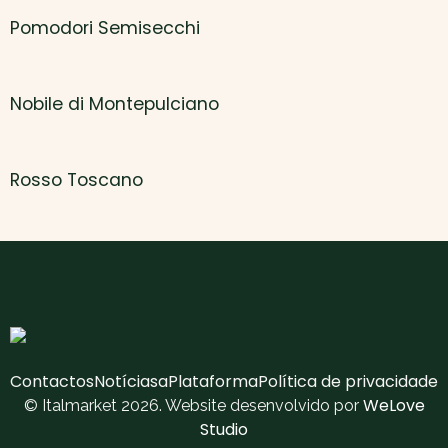
Pomodori Semisecchi
Nobile di Montepulciano
Rosso Toscano
Contactos
Notícias
aPlataforma
Política de privacidade
WeLove
© Italmarket 2026. Website desenvolvido por
Studio