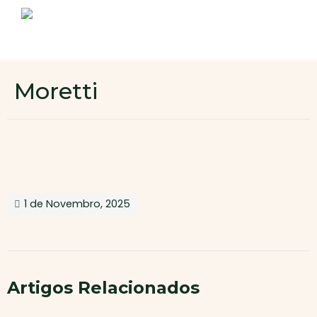
Sobre nós
Produtos
Contactos
Novo cliente
Moretti
Área de cliente
1 de Novembro, 2025
Artigos Relacionados