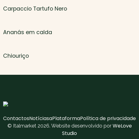
Carpaccio Tartufo Nero
Ananás em calda
Chiouriço
Contactos
Notícias
aPlataforma
Política de privacidade
WeLove
© Italmarket 2026. Website desenvolvido por
Studio