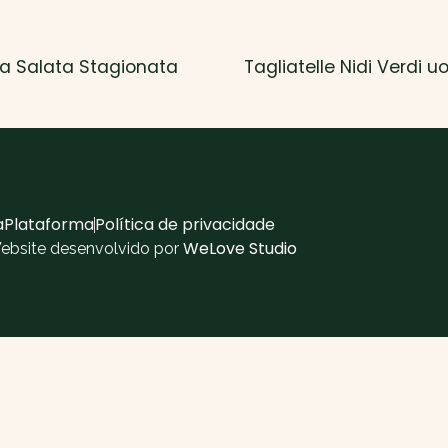
ta Salata Stagionata
Tagliatelle Nidi Verdi u
aPlataforma
Política de privacidade
WeLove Studio
Website desenvolvido por