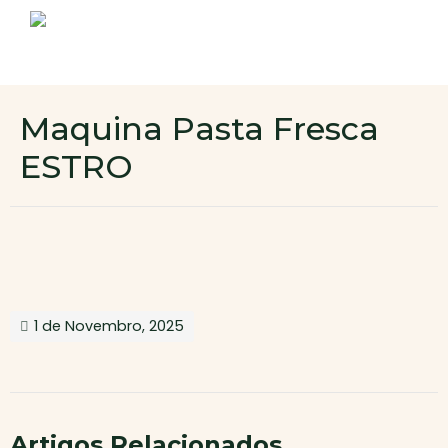
Sobre nós
Produtos
Contactos
Novo cliente
Maquina Pasta Fresca
Área de cliente
ESTRO
1 de Novembro, 2025
Artigos Relacionados