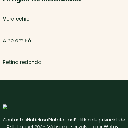
Verdicchio
Alho em Pó
Retina redonda
Contactos
Notícias
aPlataforma
Política de privacidade
WeLove
© Italmarket 2026. Website desenvolvido por