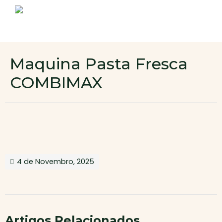
Sobre nós
Produtos
Contactos
Novo cliente
Maquina Pasta Fresca
Área de cliente
COMBIMAX
4 de Novembro, 2025
Artigos Relacionados