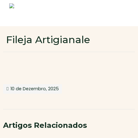
Sobre nós
Produtos
Contactos
Novo cliente
Fileja Artigianale
Área de cliente
10 de Dezembro, 2025
Artigos Relacionados