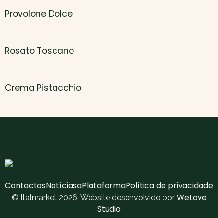
Provolone Dolce
Rosato Toscano
Crema Pistacchio
Contactos
Notícias
aPlataforma
Política de privacidade
WeLove
© Italmarket 2026. Website desenvolvido por
Studio