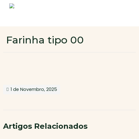
Sobre nós
Produtos
Contactos
Novo cliente
Farinha tipo 00
Área de cliente
1 de Novembro, 2025
Artigos Relacionados