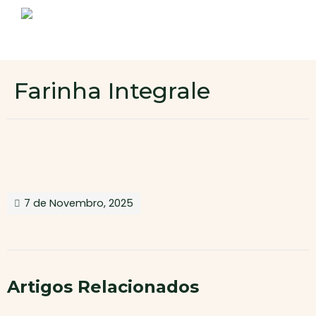
Sobre nós
Produtos
Contactos
Novo cliente
Farinha Integrale
Área de cliente
7 de Novembro, 2025
Artigos Relacionados