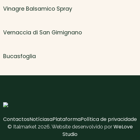
Vinagre Balsamico Spray
Vernaccia di San Gimignano
Bucasfoglia
Contactos
Notícias
aPlataforma
Política de privacidade
WeLove
© Italmarket 2026. Website desenvolvido por
Studio