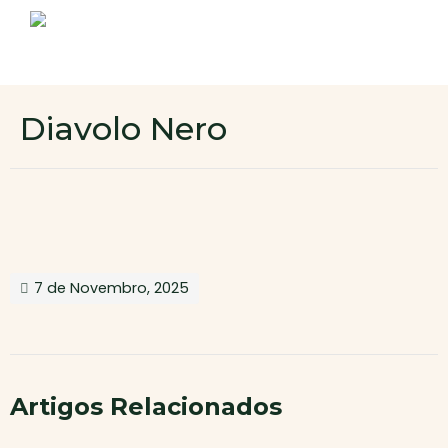
Sobre nós
Produtos
Contactos
Novo cliente
Diavolo Nero
Área de cliente
7 de Novembro, 2025
Artigos Relacionados