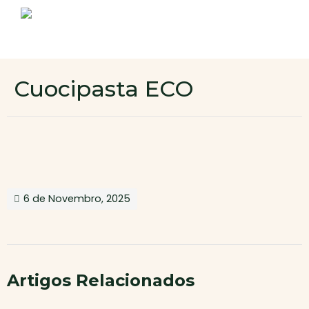
Sobre nós
Produtos
Contactos
Novo cliente
Cuocipasta ECO
Área de cliente
6 de Novembro, 2025
Artigos Relacionados