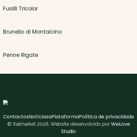
Fusilli Tricolor
Brunello di Montalcino
Penne Rigate
Contactos
Notícias
aPlataforma
Política de privacidade
WeLove
© Italmarket 2026. Website desenvolvido por
Studio