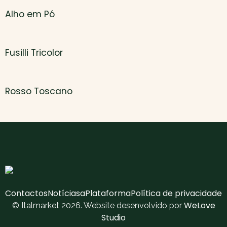
Alho em Pó
Fusilli Tricolor
Rosso Toscano
Contactos
Notícias
aPlataforma
Política de privacidade
WeLove
© Italmarket 2026. Website desenvolvido por
Studio