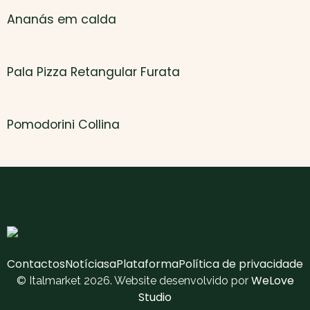
Ananás em calda
Pala Pizza Retangular Furata
Pomodorini Collina
Contactos
Notícias
aPlataforma
Política de privacidade
WeLove
© Italmarket 2026. Website desenvolvido por
Studio