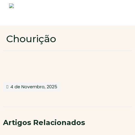
Sobre nós
Produtos
Contactos
Novo cliente
Chourição
Área de cliente
4 de Novembro, 2025
Artigos Relacionados