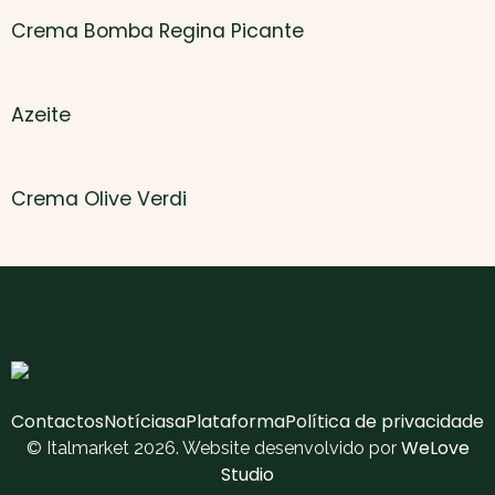
Crema Bomba Regina Picante
Azeite
Crema Olive Verdi
Contactos
Notícias
aPlataforma
Política de privacidade
WeLove
© Italmarket 2026. Website desenvolvido por
Studio