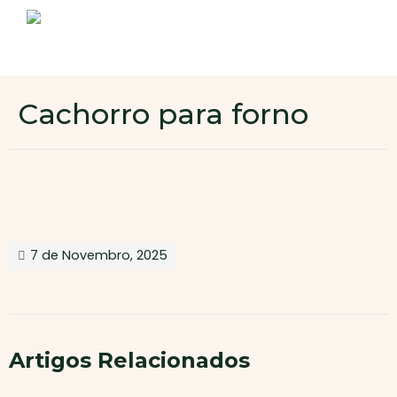
Sobre nós
Produtos
Contactos
Novo cliente
Cachorro para forno
Área de cliente
7 de Novembro, 2025
Artigos Relacionados