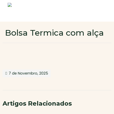
Sobre nós
Produtos
Contactos
Novo cliente
Bolsa Termica com alça
Área de cliente
7 de Novembro, 2025
Artigos Relacionados