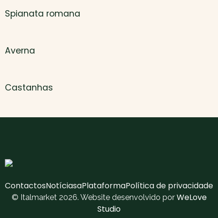
Spianata romana
Averna
Castanhas
Contactos
Notícias
aPlataforma
Política de privacidade
WeLove
© Italmarket 2026. Website desenvolvido por
Studio