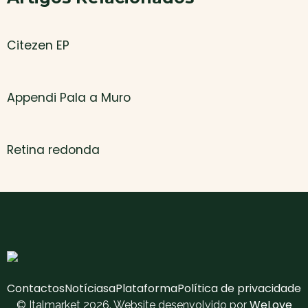
Citezen EP
Appendi Pala a Muro
Retina redonda
Contactos
Notícias
aPlataforma
Política de privacidade
WeLove
© Italmarket 2026. Website desenvolvido por