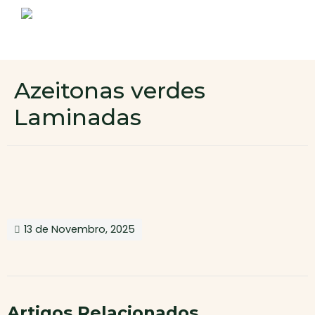
Sobre nós
Produtos
Contactos
Novo cliente
Azeitonas verdes
Área de cliente
Laminadas
13 de Novembro, 2025
Artigos Relacionados