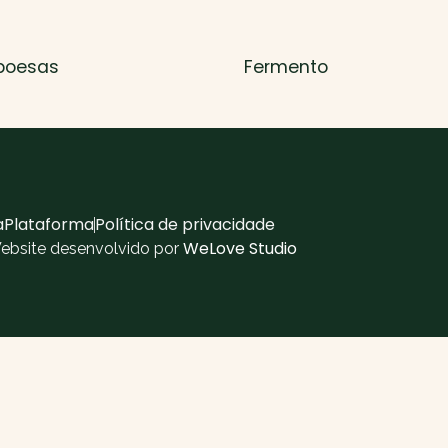
boesas
Fermento
aPlataforma
Política de privacidade
WeLove Studio
Website desenvolvido por