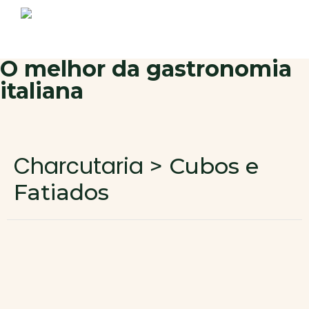
Sobre nós
Produtos
Contactos
Novo cliente
O melhor da gastronomia
italiana
Área de cliente
Charcutaria
> Cubos e
Fatiados