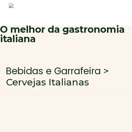
Sobre nós
Produtos
Contactos
Novo cliente
O melhor da gastronomia
italiana
Área de cliente
Bebidas e Garrafeira
>
Cervejas Italianas