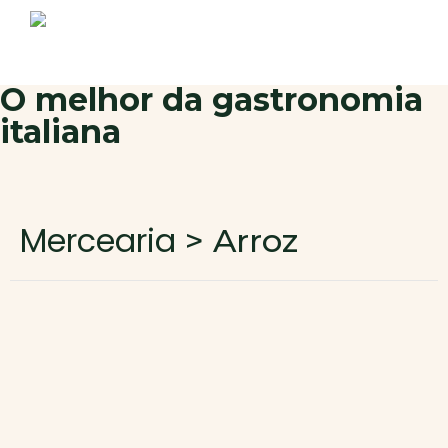
Sobre nós
Produtos
Contactos
Novo cliente
O melhor da gastronomia
italiana
Área de cliente
Mercearia
> Arroz